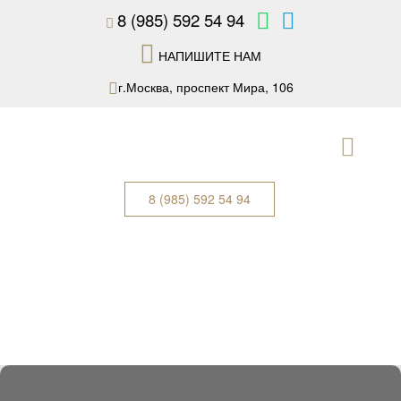
8 (985) 592 54 94
НАПИШИТЕ НАМ
г.Москва, проспект Мира, 106
8 (985) 592 54 94
Вы здесь:
Главная
Услуги
РЕСТАВРАЦИЯ ПИАНИНО
/
/
/
Реставрация пианино
Наши услуги
Реставрация
/
/
деревянных дверей